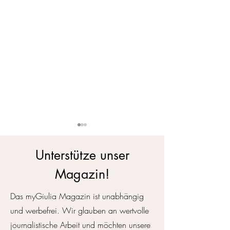
Unterstütze unser
Magazin!
Das myGiulia Magazin ist unabhängig
Die Vermessung d
Simone de Beauvoir - Was
und werbefrei. Wir glauben an wertvolle
bedeutet es eine Frau zu
journalistische Arbeit und möchten unsere