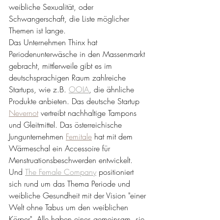
weibliche Sexualität, oder 
Schwangerschaft, die Liste möglicher 
Themen ist lange. 
Das Unternehmen Thinx hat 
Periodenunterwäsche in den Massenmarkt 
gebracht, mittlerweile gibt es im 
deutschsprachigen Raum zahlreiche 
Startups, wie z.B. 
OOIA
,
 die ähnliche 
Produkte anbieten. Das deutsche Startup 
Nevernot
 vertreibt nachhaltige Tampons 
und Gleitmittel. Das österreichische 
Jungunternehmen 
Femitale
 hat mit dem 
Wärmeschal ein Accessoire für 
Menstruationsbeschwerden entwickelt. 
Und 
T
he Female Company
 positioniert 
sich rund um das Thema Periode und 
weibliche Gesundheit mit der Vision "einer 
Welt ohne Tabus um den weiblichen 
Körper". Alle haben eines gemeinsam, sie 