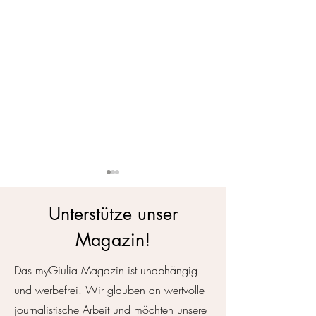
Unterstütze unser
Magazin!
Das myGiulia Magazin ist unabhängig
Sallie Krawcheck: Von der
Diagnose Weibli
und werbefrei. Wir glauben an wertvolle
Wall Street zum finanziellen
ist Gendermedizi
journalistische Arbeit und möchten unsere