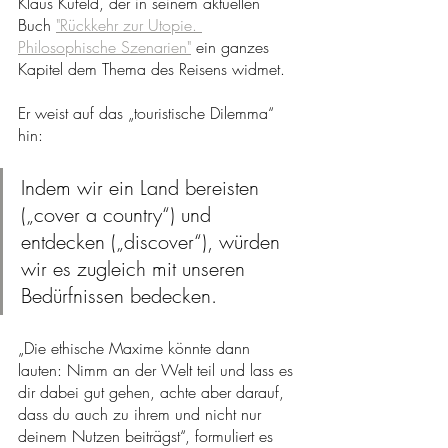
Klaus Kufeld, der in seinem aktuellen 
Buch 
"Rückkehr zur Utopie. 
Philosophische Szenarien"
 ein ganzes 
Kapitel dem Thema des Reisens widmet. 
Er weist auf das „touristische Dilemma“ 
hin: 
Indem wir ein Land bereisten 
(„cover a country“) und 
entdecken („discover“), würden 
wir es zugleich mit unseren 
Bedürfnissen bedecken. 
„Die ethische Maxime könnte dann 
lauten: Nimm an der Welt teil und lass es 
dir dabei gut gehen, achte aber darauf, 
dass du auch zu ihrem und nicht nur 
deinem Nutzen beiträgst“, formuliert es 