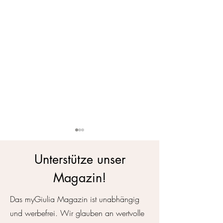
Unterstütze unser
Magazin!
Klimaanlage Natur
Das myGiulia Magazin ist unabhängig
Was tun, wenn di
und werbefrei. Wir glauben an wertvolle
Leben ein paar M