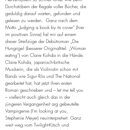
Durchstöbern der Regale voller Bücher, die 
geduldig darauf warten, gefunden und 
gelesen zu werden.  Ganz nach dem 
Motto „Judging a book by its cover” (hier 
im positiven Sinne) fiel mir auf einem 
dieser Streifzüge der Debütroman „Die 
Hungrige! (besserer Originaltitel: „Woman 
eating”) von Claire Kohda in die Hände.  
Claire Kohda, japanisch-britische 
Musikerin, die als Violinistin schon mit 
Bands wie Sigur Rós und The National 
gearbeitet hat, hat jetzt ihren ersten 
Roman geschrieben und – let me tell you 
– vielleicht auch gleich das in der 
jüngeren Vergangenheit arg gebeutelte 
Vampirgenre (I’m looking at you, 
Stephenie Meyer) neuinterpretiert. Ganz 
weit weg vom Twilight-Kitsch und 