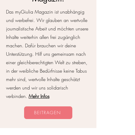
Sommer-Lese-Liste
Das myGiulia Magazin ist unabhängig
Strandlektüre, die 
und werbefrei. Wir glauben an wertvolle
Jugendbücher für
journalistische Arbeit und möchten unsere
Sommer
Inhalte weiterhin allen frei zugänglich
machen. Dafür brauchen wir deine
Unterstützung. Hilf uns gemeinsam nach
einer gleichberechtigten Welt zu streben,
in der weibliche Bedürfnisse keine Tabus
mehr sind, wertvolle Inhalte geschätzt
werden und wir uns solidarisch
verbinden.
Mehr Infos
BEITRAGEN