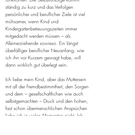
ständig zu kurz und das Verfolgen 
persönlicher und beruflicher Ziele ist viel 
mühsamer, wenn Kind und 
Kindergartenbetreuungszeiten immer 
mitgedacht werden müssen – als 
Alleinerziehende sowieso. Ein längst 
überfälliger beruflicher Neuanfang, wie 
ich ihn vor Kurzem gewagt habe, will 
dann wirklich gut überlegt sein.
Ich liebe mein Kind, aber das Muttersein 
mit all der Fremdbestimmtheit, den Sorgen 
und dem – gesellschaftlichen wie auch 
selbstgemachten – Druck und den hohen, 
fast schon übermenschlichen Ansprüchen 
liebe ich in vielen Momenten nicht. Ich 
wollte immer unbedingt ein Kind, und 
wenn es nicht geklappt hätte und ich 