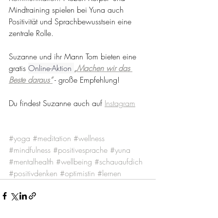
Mindtraining spielen bei Yuna auch 
Positivität und Sprachbewusstsein eine 
zentrale Rolle.
Suzanne und ihr Mann Tom bieten eine 
gratis 
Online-Aktion 
„Machen wir das 
Beste daraus“
 - große Empfehlung!
Du findest Suzanne auch auf 
Instagram
#yoga
#meditation
#wellness
#mindfulness
#positivesprache
#yuna
#mentalhealth
#wellbeing
#schauaufdich
#positivdenken
#optimistin
#lernen