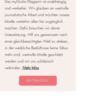
Das myGiulia Magazin ist unabhängig
Vielleicht bin ich einfach
Franziska Resinge
und werbefrei. Wir glauben an wertvolle
müde
franCie. Boutiqu
journalistische Arbeit und möchten unsere
Begegnungen zu 
Inhalte weiterhin allen frei zugänglich
werden
machen. Dafür brauchen wir deine
Unterstützung. Hilf uns gemeinsam nach
einer gleichberechtigten Welt zu streben,
in der weibliche Bedürfnisse keine Tabus
mehr sind, wertvolle Inhalte geschätzt
werden und wir uns solidarisch
verbinden.
Mehr Infos
BEITRAGEN