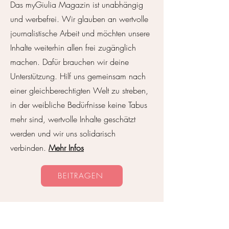
Das myGiulia Magazin ist unabhängig
Yes, we CAN: Wie Ibiza
Nicole Adler: „Wi
und werbefrei. Wir glauben an wertvolle
die Kunstwelt erobert
etwas verändern,
journalistische Arbeit und möchten unsere
mehr als EINE sei
Inhalte weiterhin allen frei zugänglich
machen. Dafür brauchen wir deine
Unterstützung. Hilf uns gemeinsam nach
einer gleichberechtigten Welt zu streben,
in der weibliche Bedürfnisse keine Tabus
mehr sind, wertvolle Inhalte geschätzt
werden und wir uns solidarisch
verbinden.
Mehr Infos
BEITRAGEN