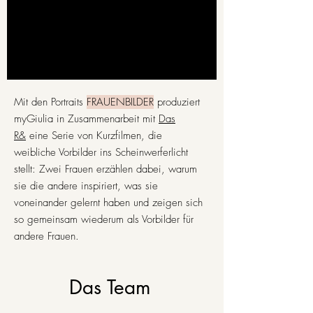
Mit den Portraits
FRAUENBILDER
produziert
myGiulia in Zusammenarbeit mit
Das
R&
eine Serie von Kurzfilmen, die
weibliche Vorbilder ins Scheinwerferlicht
stellt: Zwei Frauen erzählen dabei, warum
sie die andere inspiriert, was sie
voneinander gelernt haben und zeigen sich
so gemeinsam wiederum als Vorbilder für
andere Frauen.
Das Team