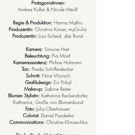
Protagonistinnen:
Andrea Kollar & Nicole Meidl
Regie & Produktion:
Hanna Mathis
Produzentin:
Christina Kaiser, myGiulia
Produzentin:
Lisa Scheid, das Rund
Kamera:
Simone Hart
Beleuchtung:
Pia Möstl
Kameraassistenz:
Philine Hofmann
Ton:
Theda Schifferdecker
Schnitt:
Nina Worisch
Grafikdesign:
Evi Pribyl
Make-up:
Sabine Reiter
Blumen Stylistin:
Katharina Reckendorfer,
Katharina, Große von Blumenbund
Foto:
Julia Oberhauser
Colorist:
Daniel Pazderka
Communications:
Christine Klimaschka