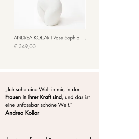
ANDREA KOLLAR I Vase Sophia
ANDREA KOLLER I Vase M
Nicht verfügbar
Preis
€ 349,00
„Ich sehe eine Welt in mir, in der
Frauen in ihrer Kraft sind
, und das ist
eine unfassbar schöne Welt.”
Andrea Kollar