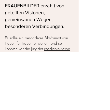
FRAUENBILDER erzählt von
geteilten Visionen,
gemeinsamen Wegen,
besonderen Verbindungen.
Es sollte ein besonderes Filmformat von
Frauen für Frauen entstehen, und so
konnten wir die Jury der
Medieninitiative
Wien
überzeugen, unser innovatives
Medienprojekt zu unterstützen. Bis zur
Umsetzung dieser Idee war es dann noch
ein langer und spannender Weg.
Weil wir wussten, dass dieser Film anders
sein muss, er viel Feingefühl benötigt und
einem hohen ästhetischen Anspruch
gerecht werden muss, haben wir nach
den besten Produktionspartner*innen
Ausschau gehalten. So trafen wir im