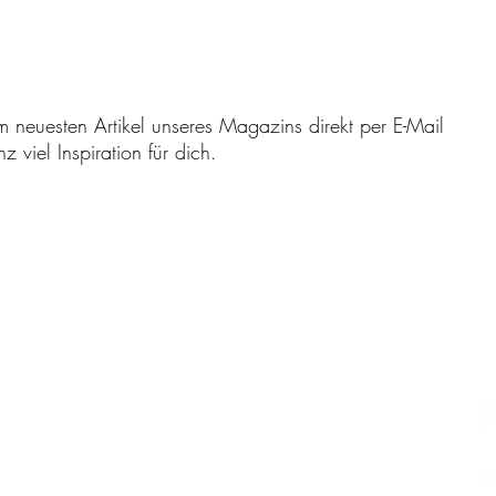
m neuesten Artikel unseres Magazins direkt per E-Mail
 viel Inspiration für dich.
S
I