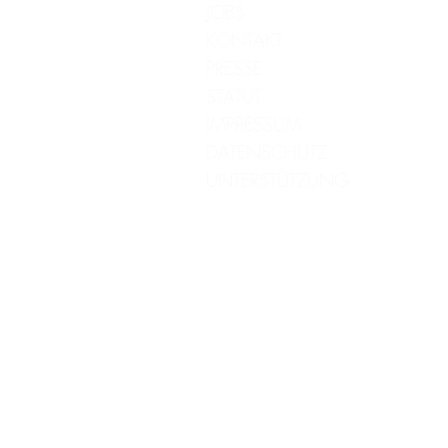
JOBS
KONTAKT
PRESSE
STATUT
IMPRESSUM
DATENSCHUTZ
UNTERSTÜTZUNG
*Manche Produkte, die wir empfehlen haben Affiliate Li
nichts, wir bekommen eine Provision & können so unsere