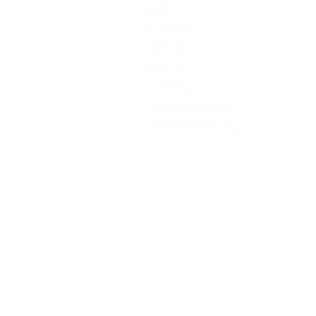
JOBS
KONTAKT
PRESSE
STATUT
IMPRESSUM
DATENSCHUTZ
UNTERSTÜTZUNG
*Manche Produkte, die wir empfehlen haben Affiliate Li
nichts, wir bekommen eine Provision & können so unsere