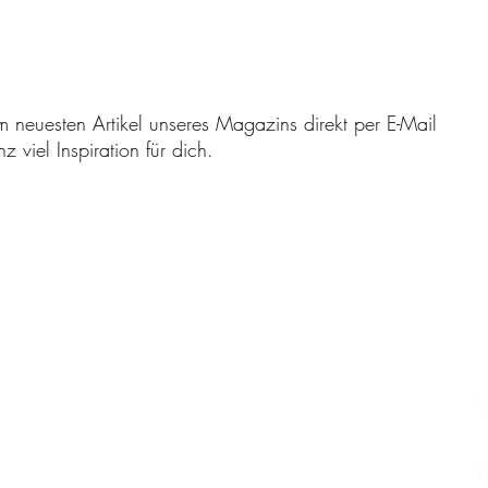
m neuesten Artikel unseres Magazins direkt per E-Mail
 viel Inspiration für dich.
S
I