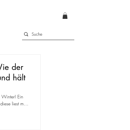
Wie der
nd hält
i
 Winter! Ein
diese liest man