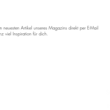
m neuesten Artikel unseres Magazins direkt per E-Mail
 viel Inspiration für dich.
S
I