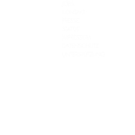
JOBS
KONTAKT
PRESSE
STATUT
IMPRESSUM
DATENSCHUTZ
UNTERSTÜTZUNG
*Manche Produkte, die wir empfehlen haben Affiliate Li
nichts, wir bekommen eine Provision & können so unsere