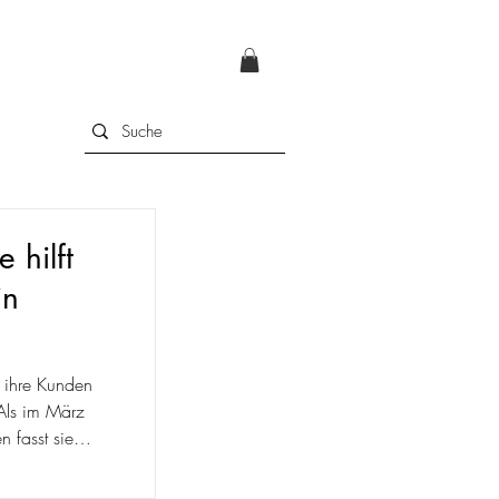
 hilft
in
t ihre Kunden
Als im März
 fasst sie