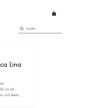
cca Lina
 an
ld vor dir
en und leere