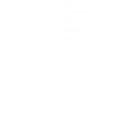
JOBS
KONTAKT
PRESSE
STATUT
IMPRESSUM
DATENSCHUTZ
UNTERSTÜTZUNG
*Manche Produkte, die wir empfehlen haben Affiliate Li
nichts, wir bekommen eine Provision & können so unsere