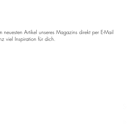
m neuesten Artikel unseres Magazins direkt per E-Mail
 viel Inspiration für dich.
S
I