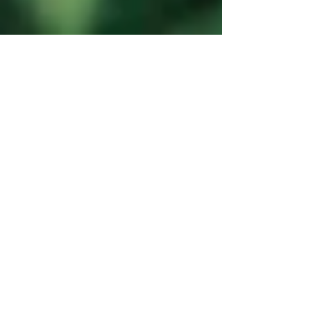
Wie wir trotz Angst stark
sein können
2020 ist in vielerlei Hinsicht kein leichtes Jahr. Bei
vielen hat die Unsicherheit und traumatische Ereignisse
Angst-Gefühle und Sorge...
Noch mehr Inspiration findest du auf
Instagram
@mygiulia_magazin