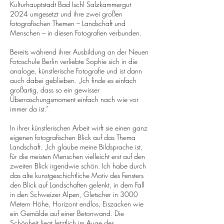
Kulturhauptstadt Bad Ischl Salzkammergut
2024 umgesetzt und ihre zwei großen
fotografischen Themen – Landschaft und
Menschen – in diesen Fotografien verbunden.
Bereits während ihrer Ausbildung an der Neuen
Fotoschule Berlin verliebte Sophie sich in die
analoge, künstlerische Fotografie und ist dann
auch dabei geblieben. „Ich finde es einfach
großartig, dass so ein gewisser
Überraschungsmoment einfach nach wie vor
immer da ist.“
In ihrer künstlerischen Arbeit wirft sie einen ganz
eigenen fotografischen Blick auf das Thema
Landschaft. „Ich glaube meine Bildsprache ist,
für die meisten Menschen vielleicht erst auf den
zweiten Blick irgendwie schön. Ich habe durch
das alte kunstgeschichtliche Motiv des Fensters
den Blick auf Landschaften gelenkt, in dem Fall
in den Schweizer Alpen, Gletscher in 3000
Metern Höhe, Horizont endlos, Eiszacken wie
ein Gemälde auf einer Betonwand. Die
Schönheit liegt letztlich im Auge des