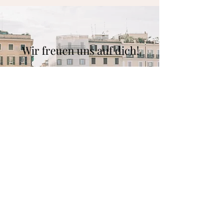
Wir freuen uns auf dich!
Du bist Optimist*in und möchtest hier
vorgestellt werden?
Auf der myGiulia Piazza (italienisch für
Platz) machen wir Frauen aus unserer
Community sichtbar.
Inspirierend,
verbindend und menschlich.
KONTAKT
Noch mehr Inspiration findest du auf